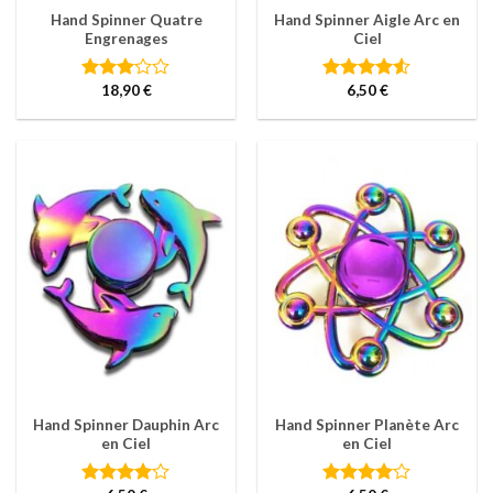
Hand Spinner Quatre
Hand Spinner Aigle Arc en
Engrenages
Ciel
18,90
€
6,50
€
Note
Note
4.50
3.00
sur 5
sur 5
Hand Spinner Dauphin Arc
Hand Spinner Planète Arc
en Ciel
en Ciel