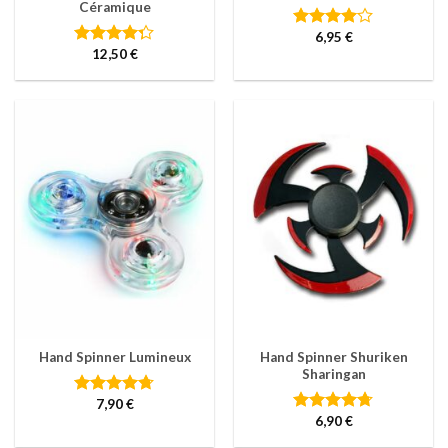
Céramique
6,95
€
Note
12,50
€
4.00
sur
Note
4.25
5
sur 5
Hand Spinner Lumineux
Hand Spinner Shuriken
Sharingan
7,90
€
Note
4.67
6,90
€
sur 5
Note
4.67
sur 5