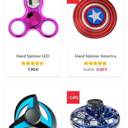
Hand Spinner LED
Hand Spinner America
Le
Le
7,90
€
9,00
€
8,00
€
Note
4.50
Note
4.75
prix
prix
sur 5
sur 5
initial
actuel
était :
est :
9,00 €.
8,00 €.
-14%