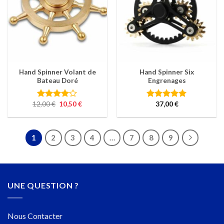
Hand Spinner Volant de
Hand Spinner Six
Bateau Doré
Engrenages
Le
Le
12,00
€
10,50
€
37,00
€
Note
Note
5.00
prix
prix
4.00
sur
sur 5
initial
actuel
5
était :
est :
12,00 €.
10,50 €.
1
2
3
4
…
7
8
9
UNE QUESTION ?
Nous Contacter