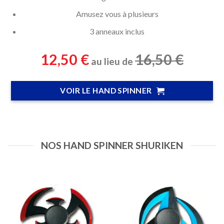
Amusez vous à plusieurs
3 anneaux inclus
12,50 €
16,50 €
au lieu de
VOIR LE HAND SPINNER
NOS HAND SPINNER SHURIKEN