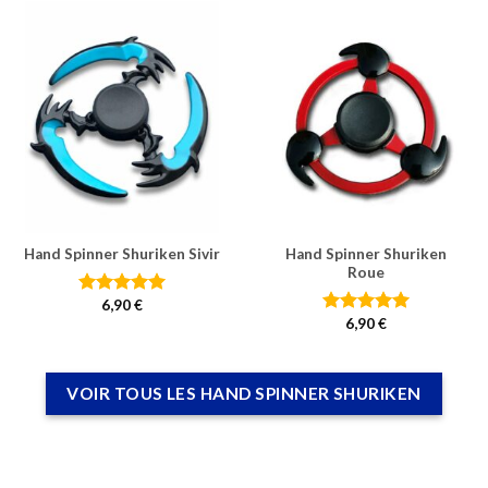
Hand Spinner Shuriken Sivir
Hand Spinner Shuriken
Roue
6,90
€
Note
5.00
6,90
€
sur 5
Note
5.00
sur 5
VOIR TOUS LES HAND SPINNER SHURIKEN