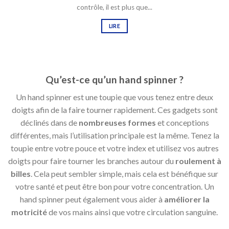
contrôle, il est plus que...
LIRE
Qu’est-ce qu’un hand spinner ?
Un hand spinner est une toupie que vous tenez entre deux
doigts afin de la faire tourner rapidement. Ces gadgets sont
déclinés dans de
nombreuses formes
et conceptions
différentes, mais l’utilisation principale est la même. Tenez la
toupie entre votre pouce et votre index et utilisez vos autres
doigts pour faire tourner les branches autour du
roulement à
billes
. Cela peut sembler simple, mais cela est bénéfique sur
votre santé et peut être bon pour votre concentration. Un
hand spinner peut également vous aider à
améliorer la
motricité
de vos mains ainsi que votre circulation sanguine.