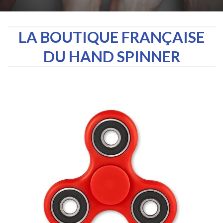
LA BOUTIQUE FRANÇAISE
DU HAND SPINNER