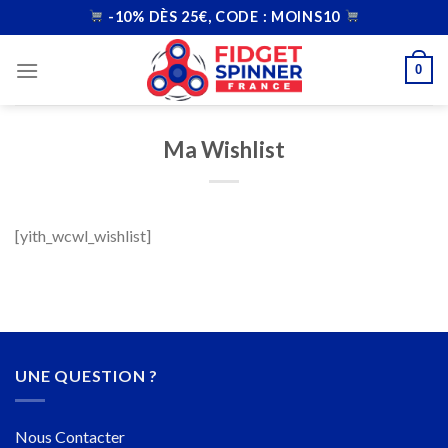
Skip
-10% DÈS 25€, CODE : MOINS10
to
content
0
Ma Wishlist
[yith_wcwl_wishlist]
UNE QUESTION ?
Nous Contacter