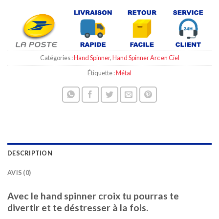
Catégories :
Hand Spinner
,
Hand Spinner Arc en Ciel
Étiquette :
Métal
DESCRIPTION
AVIS (0)
Avec le hand spinner croix tu pourras te
divertir et te déstresser à la fois.