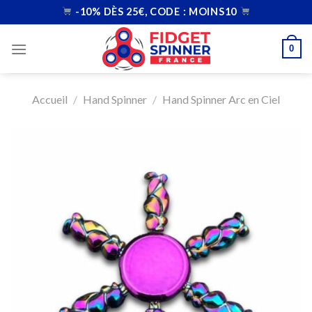
Skip
-10% DÈS 25€, CODE : MOINS10
to
content
0
Accueil
/
Hand Spinner
/
Hand Spinner Arc en Ciel