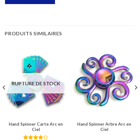
PRODUITS SIMILAIRES
RUPTURE DE STOCK
Hand Spinner Carte Arc en
Hand Spinner Arbre Arc en
Ciel
Ciel