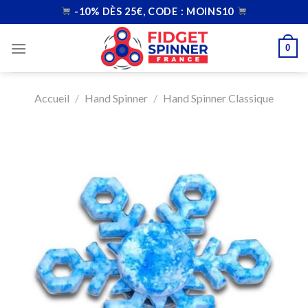
Skip
-10% DÈS 25€, CODE : MOINS10
to
content
0
Accueil
/
Hand Spinner
/
Hand Spinner Classique