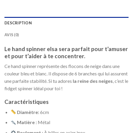
DESCRIPTION
AVIS (0)
Le hand spinner elsa sera parfait pour t’amuser
et pour t’aider à te concentrer.
Ce hand spinner représente des flocons de neige dans une
couleur bleu et blanc. Il dispose de 6 branches qui lui assurent
une parfaite stabilité. Si tu adores
la reine des neiges
, c’est le
fidget spinner idéal pour toi !
Caractéristiques
Diamètre:
6cm
Matière :
Métal
Roulement :
À billes en acier inox