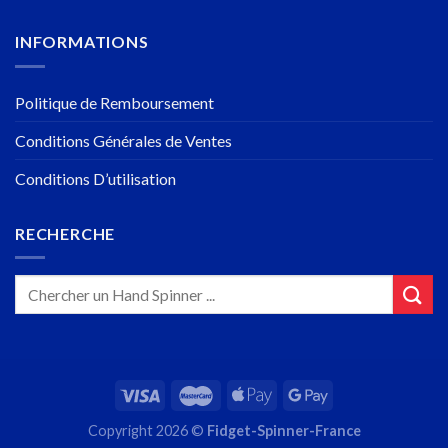
INFORMATIONS
Politique de Remboursement
Conditions Générales de Ventes
Conditions D’utilisation
RECHERCHE
Recherche
pour :
Copyright 2026 ©
Fidget-Spinner-France