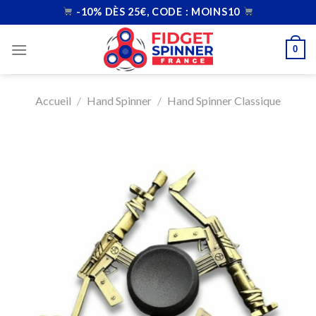
Skip
-10% DÈS 25€, CODE : MOINS10
to
content
0
Accueil
/
Hand Spinner
/
Hand Spinner Classique