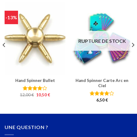
-13%
RUPTURE DE STOCK
Hand Spinner Bullet
Hand Spinner Carte Arc en
Ciel
Le
Le
12,00
€
10,50
€
Note
prix
prix
6,50
€
4.00
sur
Note
4
initial
actuel
5
sur 5
était :
est :
12,00 €.
10,50 €.
UNE QUESTION ?