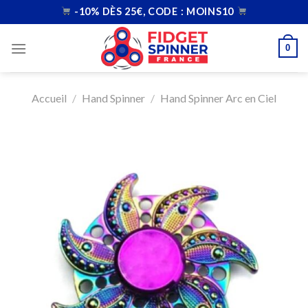
Skip
-10% DÈS 25€, CODE : MOINS10
to
content
0
Accueil
/
Hand Spinner
/
Hand Spinner Arc en Ciel