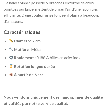
Ce hand spinner possède 6 branches en forme de croix
pointues qui lui permettent de briser l’air d’une façon très
efficiente. D’une couleur grise foncée, il plaira à beaucoup
d’amateurs.
Caractéristiques
Diamètre:
6cm
Matière :
Métal
Roulement :
R188 À billes en acier inox
Rotation longue durée
À partir de 6 ans
Nous vendons uniquement des hand spinner de qualité
et validés par notre service qualité.