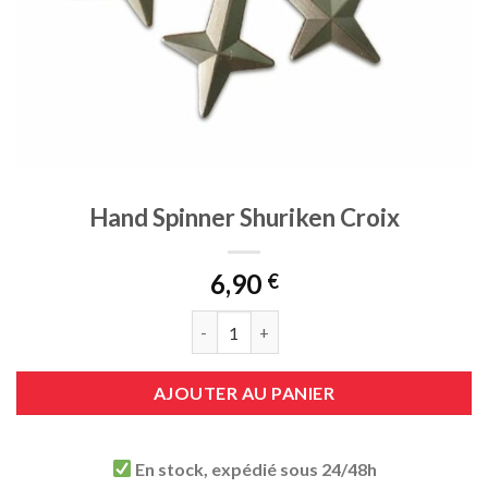
Hand Spinner Shuriken Croix
6,90
€
quantité de Hand Spinner Shuriken Croi
AJOUTER AU PANIER
En stock, expédié sous 24/48h