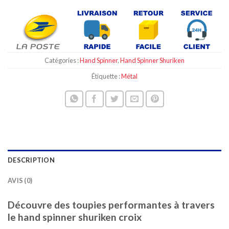
Catégories :
Hand Spinner
,
Hand Spinner Shuriken
Étiquette :
Métal
DESCRIPTION
AVIS (0)
Découvre des toupies performantes à travers
le hand spinner shuriken croix