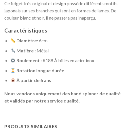
Ce fidget très original et design possède différents motifs
japonais sur ses branches qui sont en formes de lames. De
couleur blanc et noir, il ne passera pas inaperçu.
Caractéristiques
Diamètre:
6cm
Matière :
Métal
Roulement :
R188 À billes en acier inox
Rotation longue durée
À partir de 6 ans
Nous vendons uniquement des hand spinner de qualité
et validés par notre service qualité.
PRODUITS SIMILAIRES