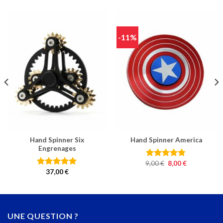
-11%
Hand Spinner Six
Hand Spinner America
Engrenages
Le
Le
9,00
€
8,00
€
Note
4.75
prix
prix
37,00
€
sur 5
Note
5.00
initial
actuel
sur 5
était :
est :
9,00 €.
8,00 €.
UNE QUESTION ?