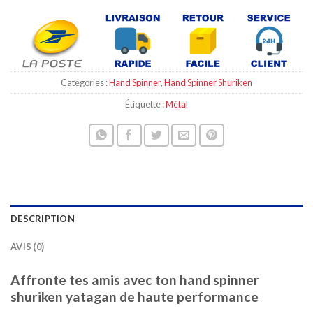
Catégories :
Hand Spinner
,
Hand Spinner Shuriken
Étiquette :
Métal
DESCRIPTION
AVIS (0)
Affronte tes amis avec ton hand spinner
shuriken yatagan de haute performance