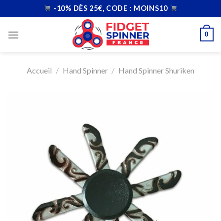
Skip
-10% DÈS 25€, CODE : MOINS10
to
content
0
Accueil
/
Hand Spinner
/
Hand Spinner Shuriken