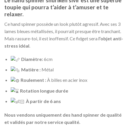
Le hand spinner shuriken sivir est une superbe
toupie qui pourra t’aider à t’amuser et te
relaxer.
Ce hand spinner possède un look plutôt agressif. Avec ses 3
lames bleues métallisées, il pourrait presque être tranchant.
Mais rassure-toi, il est inoffensif. Ce fidget sera
l’objet anti-
stress idéal
.
Diamètre:
6cm
Matière :
Métal
Roulement :
À billes en acier inox
Rotation longue durée
À partir de 6 ans
Nous vendons uniquement des hand spinner de qualité
et validés par notre service qualité.