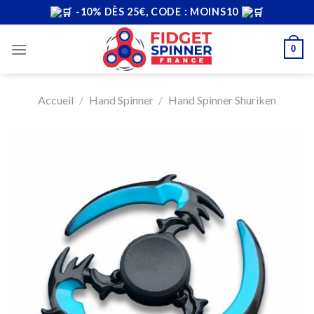
Skip
-10% DÈS 25€, CODE : MOINS10
to
content
0
Accueil
/
Hand Spinner
/
Hand Spinner Shuriken